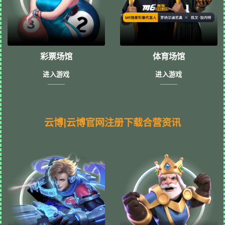
彩票场馆
体育场馆
进入游戏
进入游戏
云博|云博官网注册下载合营资讯